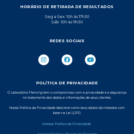
HORÁRIO DE RETIRADA DE RESULTADOS
Seg a Sex: 10h às 17h30
Sáb: 10h às 11h30
REDES SOCIAIS
I
F
Y
n
a
o
s
c
u
t
e
t
a
b
u
POLÍTICA DE PRIVACIDADE
g
o
b
r
o
e
O Laboratório Fleming tem o compromisso com a privacidade e a segurança
no tratamento dos dados e informações de seus clientes.
a
k
m
Nossa Política da Privacidade descreve como seus dados são tratados com
base na Lei LGPD.
Acessar Política de Privacidade
Acessar Direitos e Deveres do Paciente