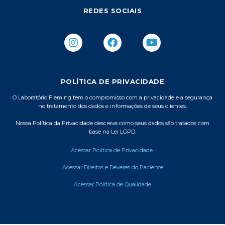
REDES SOCIAIS
I
F
Y
n
a
o
s
c
u
t
e
t
a
b
u
POLÍTICA DE PRIVACIDADE
g
o
b
r
o
e
O Laboratório Fleming tem o compromisso com a privacidade e a segurança
no tratamento dos dados e informações de seus clientes.
a
k
m
Nossa Política da Privacidade descreve como seus dados são tratados com
base na Lei LGPD.
Acessar Política de Privacidade
Acessar Direitos e Deveres do Paciente
Acessar Política de Qualidade