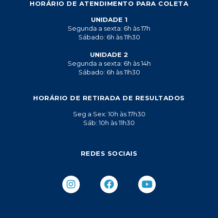
HORÁRIO DE ATENDIMENTO PARA COLETA
UNIDADE 1
Segunda a sexta: 6h às 17h
Sábado: 6h às 11h30
UNIDADE 2
Segunda a sexta: 6h às 14h
Sábado: 6h às 11h30
HORÁRIO DE RETIRADA DE RESULTADOS
Seg a Sex: 10h às 17h30
Sáb: 10h às 11h30
REDES SOCIAIS
I
F
Y
n
a
o
s
c
u
t
e
t