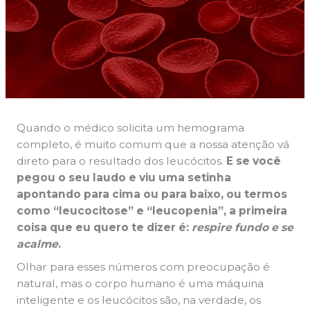
Quando o médico solicita um hemograma
completo, é muito comum que a nossa atenção vá
direto para o resultado dos leucócitos.
E se você
pegou o seu laudo e viu uma setinha
apontando para cima ou para baixo, ou termos
como “leucocitose” e “leucopenia”, a primeira
coisa que eu quero te dizer é:
respire fundo e se
acalme
.
Olhar para esses números com preocupação é
natural, mas o corpo humano é uma máquina
inteligente e os leucócitos são, na verdade, os