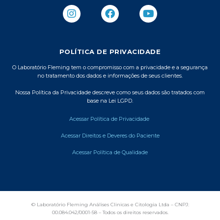
I
F
Y
n
a
o
s
c
u
t
e
t
a
b
u
POLÍTICA DE PRIVACIDADE
g
o
b
r
o
e
O Laboratório Fleming tem o compromisso com a privacidade e a segurança
no tratamento dos dados e informações de seus clientes.
a
k
m
Nossa Política da Privacidade descreve como seus dados são tratados com
base na Lei LGPD.
Acessar Política de Privacidade
Acessar Direitos e Deveres do Paciente
Acessar Política de Qualidade
© Laboratório Fleming Análises Clinicas e Citologia Ltda – CNPJ:
00.084.042/0001-58 – Todos os direitos reservados.