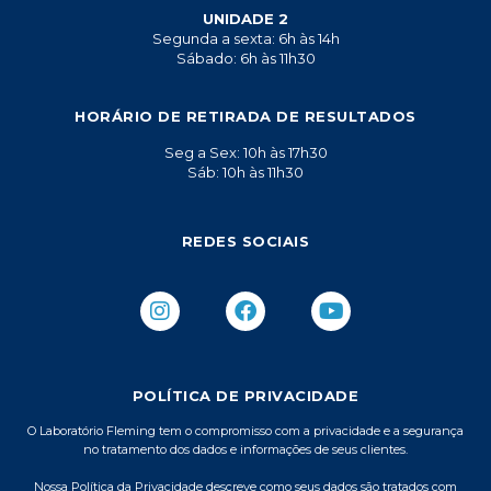
UNIDADE 2
Segunda a sexta: 6h às 14h
Sábado: 6h às 11h30
HORÁRIO DE RETIRADA DE RESULTADOS
Seg a Sex: 10h às 17h30
Sáb: 10h às 11h30
REDES SOCIAIS
I
F
Y
n
a
o
s
c
u
t
e
t
a
b
u
POLÍTICA DE PRIVACIDADE
g
o
b
r
o
e
O Laboratório Fleming tem o compromisso com a privacidade e a segurança
no tratamento dos dados e informações de seus clientes.
a
k
m
Nossa Política da Privacidade descreve como seus dados são tratados com