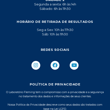
Segunda a sexta: 6h às 14h
Sábado: 6h às 11h30
HORÁRIO DE RETIRADA DE RESULTADOS
Seg a Sex: 10h às 17h30
Sáb: 10h às 11h30
REDES SOCIAIS
I
F
Y
n
a
o
s
c
u
t
e
t
a
b
u
POLÍTICA DE PRIVACIDADE
g
o
b
r
o
e
O Laboratório Fleming tem o compromisso com a privacidade e a segurança
no tratamento dos dados e informações de seus clientes.
a
k
m
Nossa Política da Privacidade descreve como seus dados são tratados com
base na Lei LGPD.