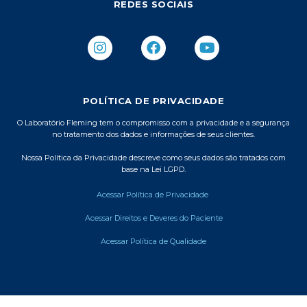
REDES SOCIAIS
I
F
Y
n
a
o
s
c
u
t
e
t
a
b
u
POLÍTICA DE PRIVACIDADE
g
o
b
r
o
e
O Laboratório Fleming tem o compromisso com a privacidade e a segurança
no tratamento dos dados e informações de seus clientes.
a
k
m
Nossa Política da Privacidade descreve como seus dados são tratados com
base na Lei LGPD.
Acessar Política de Privacidade
Acessar Direitos e Deveres do Paciente
Acessar Política de Qualidade