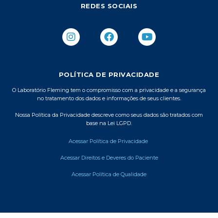
REDES SOCIAIS
I
F
Y
n
a
o
s
c
u
t
e
t
a
b
u
POLÍTICA DE PRIVACIDADE
g
o
b
r
o
e
O Laboratório Fleming tem o compromisso com a privacidade e a segurança
no tratamento dos dados e informações de seus clientes.
a
k
m
Nossa Política da Privacidade descreve como seus dados são tratados com
base na Lei LGPD.
Acessar Política de Privacidade
Acessar Direitos e Deveres do Paciente
Acessar Política de Qualidade