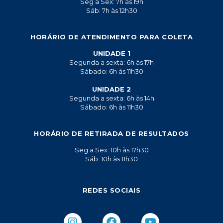
Seg a Sex: 7h às 19h
Sáb: 7h às 12h30
HORÁRIO DE ATENDIMENTO PARA COLETA
UNIDADE 1
Segunda a sexta: 6h às 17h
Sábado: 6h às 11h30
UNIDADE 2
Segunda a sexta: 6h às 14h
Sábado: 6h às 11h30
HORÁRIO DE RETIRADA DE RESULTADOS
Seg a Sex: 10h às 17h30
Sáb: 10h às 11h30
REDES SOCIAIS
I
F
Y