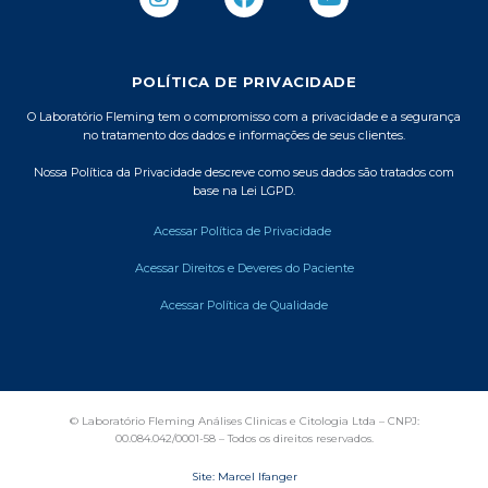
n
a
o
s
c
u
t
e
t
a
b
u
POLÍTICA DE PRIVACIDADE
g
o
b
r
o
e
O Laboratório Fleming tem o compromisso com a privacidade e a segurança
no tratamento dos dados e informações de seus clientes.
a
k
m
Nossa Política da Privacidade descreve como seus dados são tratados com
base na Lei LGPD.
Acessar Política de Privacidade
Acessar Direitos e Deveres do Paciente
Acessar Política de Qualidade
© Laboratório Fleming Análises Clinicas e Citologia Ltda – CNPJ:
00.084.042/0001-58 – Todos os direitos reservados.
Site: Marcel Ifanger