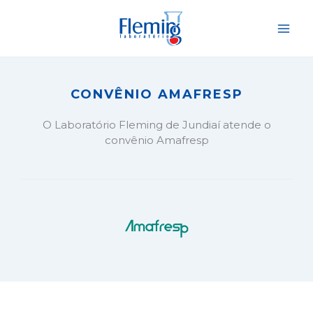
Ir
para
o
conteúdo
CONVÊNIO AMAFRESP
O Laboratório Fleming de Jundiaí atende o
convênio Amafresp