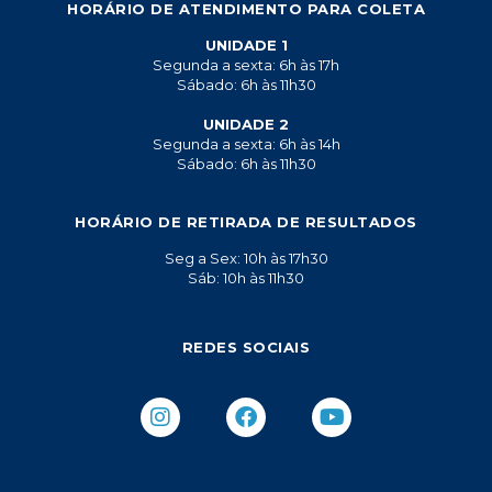
HORÁRIO DE ATENDIMENTO PARA COLETA
UNIDADE 1
Segunda a sexta: 6h às 17h
Sábado: 6h às 11h30
UNIDADE 2
Segunda a sexta: 6h às 14h
Sábado: 6h às 11h30
HORÁRIO DE RETIRADA DE RESULTADOS
Seg a Sex: 10h às 17h30
Sáb: 10h às 11h30
REDES SOCIAIS
I
F
Y
n
a
o
s
c
u
t
e
t